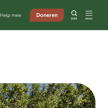
Doneren
Help mee
ZOEK
MENU