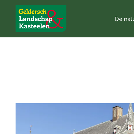
De nat
Geldersch
Landschap
en
Kasteelen