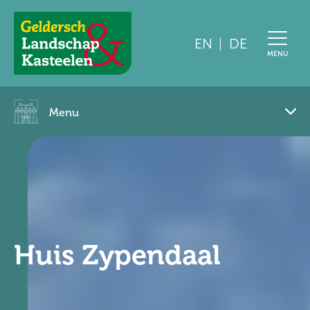
EN
DE
Geldersch
MENU
Landschap
en
Kasteelen
Menu
Pagemenu
toggle
Huis Zypendaal