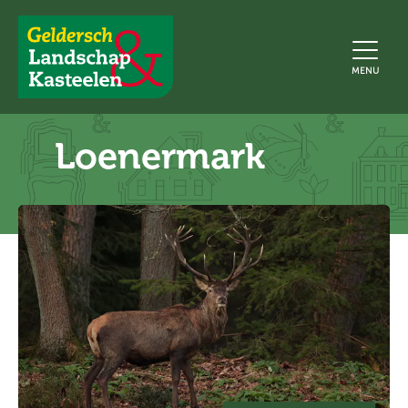
Geldersch
MENU
Landschap
en
Kasteelen
Loenermark