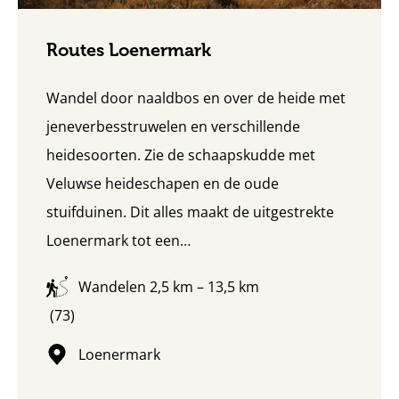
Routes Loenermark
Wandel door naaldbos en over de heide met
jeneverbesstruwelen en verschillende
heidesoorten. Zie de schaapskudde met
Veluwse heideschapen en de oude
stuifduinen. Dit alles maakt de uitgestrekte
Loenermark tot een…
Wandelen 2,5 km – 13,5 km
4.7123287671235
(73)
sterren
Loenermark