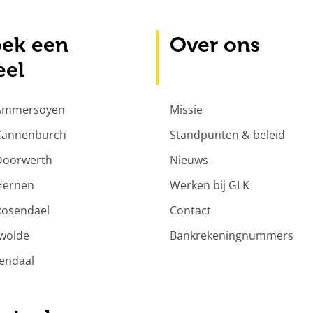
ek een
Over ons
eel
 Ammersoyen
Missie
 Cannenburch
Standpunten & beleid
Doorwerth
Nieuws
Hernen
Werken bij GLK
Rosendael
Contact
rwolde
Bankrekeningnummers
endaal