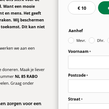
nd. Want een mooie
€ 10
ant en mens. Het geeft
 raken. Wij beschermen
 toekomst. Dit kan niet
Aanhef
Mevr.
Dhr.
t werken we aan een
Voornaam
ne doneren. Maak je liever
Postcode
ngnummer
NL 85 RABO
teelen. Graag onder
Straat
amen zorgen voor een