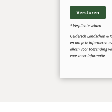
wil
je
Versturen
betalen?
* Verplichte velden
Geldersch Landschap & Ka
en om je te informeren ov
alleen voor toezending va
voor meer informatie.