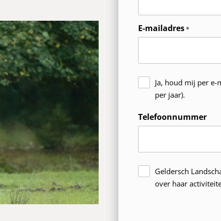
E-mailadres
Ja, houd mij per e-
per jaar).
Telefoonnummer
Geldersch Landscha
over haar activitei
Hoe