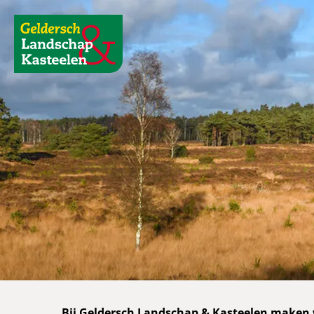
Geldersch
Landschap
en
Kasteelen
Bij Geldersch Landschap & Kasteelen maken 