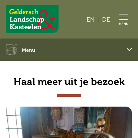
EN
DE
Geldersch
MENU
Landschap
en
Kasteelen
Menu
Pagemenu
toggle
Haal meer uit je bezoek