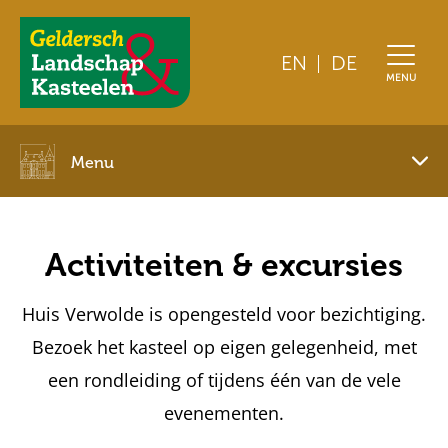
EN
DE
Geldersch
MENU
Landschap
en
Kasteelen
Menu
Pagemenu
toggle
Activiteiten & excursies
Huis Verwolde is opengesteld voor bezichtiging.
Bezoek het kasteel op eigen gelegenheid, met
een rondleiding of tijdens één van de vele
evenementen.