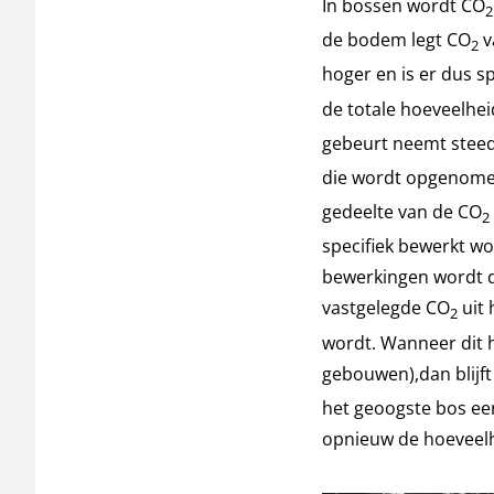
In bossen wordt CO
2
de bodem legt CO
v
2
hoger en is er dus s
de totale hoeveelhe
gebeurt neemt steeds
die wordt opgenomen
gedeelte van de CO
2
specifiek bewerkt w
bewerkingen wordt da
vastgelegde CO
uit 
2
wordt. Wanneer dit h
gebouwen),dan blijf
het geoogste bos een
opnieuw de hoeveel