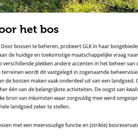
er
oor het bos
l. Door bossen te beheren, probeert GLK in haar bosgebiede
an de huidige en toekomstige maatschappelijke vraag naar 
p verschillende plekken andere accenten in het beheer van 
an terreinen wordt dit vastgelegd in zogenaamde beheervisie
van de bossen maken vaak onderdeel uit van een landgoed. 
r één van de belangrijkste activiteiten. De oogst van kwal
ijke bron van inkomsten waar zorgvuldig mee werd omges
ele landgoed zeker te stellen.
ssen met een meervoudige functie en (strikte) bosreservat