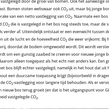
vastgelegd door de groei van bomen. Ook het aanwezige or
ast. Bomen stoten weliswaar ook CO
uit, maar bij jonge b
2
prake van een netto vastlegging van CO
. Naarmate een bos
2
id CO
die is vastgelegd in het bos nog steeds toe, maar de 
2
 verder af. Uiteindelijk ontstaat er een evenwicht tussen 
 uit de lucht en de hoeveelheid CO
die weer vrijkomt. Bij
2
vrij, doordat de bodem omgewoeld wordt. Dit wordt verste
ordt om een gunstig zaaibed te creëren voor nieuwe jonge b
arom alleen toegepast als het echt niet anders kan. Een g
het bos blijft echter vastgelegd, namelijk in het hout dat uit
out een duurzame toepassing krijgt (bijvoorbeeld in drage
t de CO
-vastlegging voor langere tijd behouden. Als er verv
2
 nieuw bos terug groeit (en dat is het uitgangspunt voor GL
heid vastgelegde CO
.
2