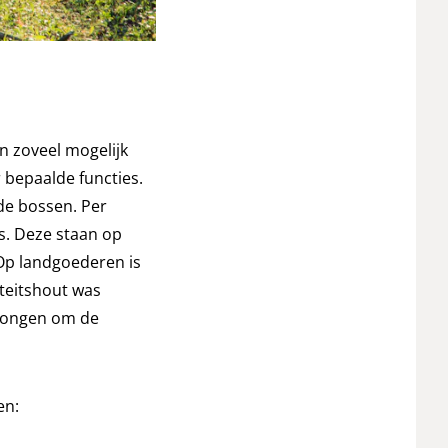
n zoveel mogelijk
bepaalde functies.
de bossen. Per
s. Deze staan op
Op landgoederen is
iteitshout was
prongen om de
en: