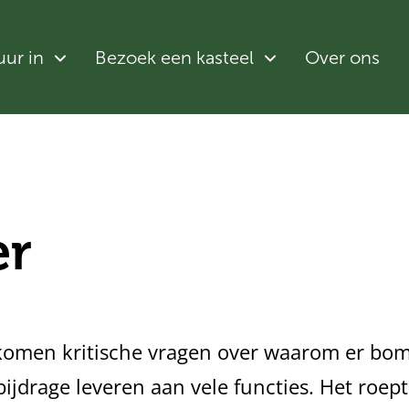
uur in
Bezoek een kasteel
Over ons
er
komen kritische vragen over waarom er bo
 bijdrage leveren aan vele functies. Het roep