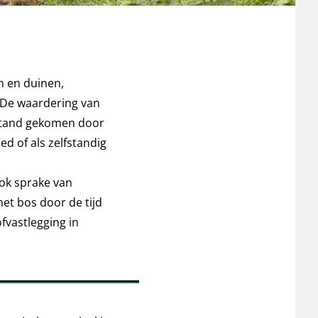
en en duinen,
. De waardering van
t stand gekomen door
d of als zelfstandig
ook sprake van
het bos door de tijd
fvastlegging in