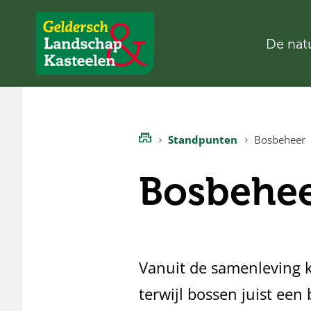
De nat
Geldersch
Landschap
en
Kasteelen
Standpunten
Bosbeheer
Home
Bosbehe
Vanuit de samenleving 
terwijl bossen juist een