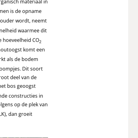
ganisch materiaal in
omen is de opname
 ouder wordt, neemt
snelheid waarmee dit
de hoeveelheid CO
2
 houtoogst komt een
rkt als de bodem
oompjes. Dit soort
root deel van de
 het bos geoogst
nde constructies in
olgens op de plek van
K), dan groeit