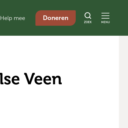
Doneren
Help mee
ZOEK
MENU
lse Veen