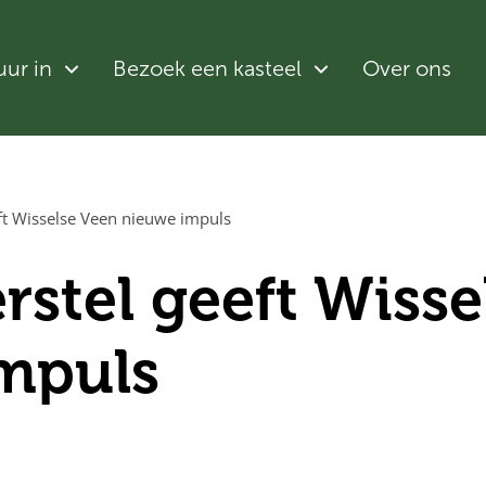
uur in
Bezoek een kasteel
Over ons
ft Wisselse Veen nieuwe impuls
rstel geeft Wisse
mpuls