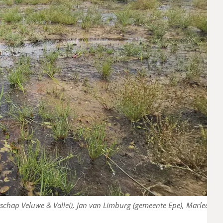
erschap Veluwe & Vallei), Jan van Limburg (gemeente Epe), Marleen