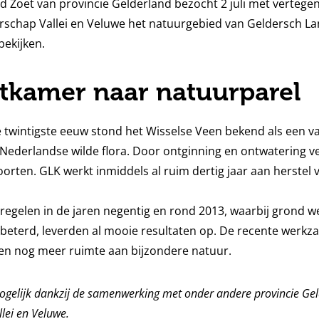
 Zoet van provincie Gelderland bezocht 2 juli met vertege
schap Vallei en Veluwe het natuurgebied van Geldersch L
bekijken.
tkamer naar natuurparel
 twintigste eeuw stond het Wisselse Veen bekend als een va
Nederlandse wilde flora. Door ontginning en ontwatering 
orten. GLK werkt inmiddels al ruim dertig jaar aan herstel 
regelen in de jaren negentig en rond 2013, waarbij grond w
beterd, leverden al mooie resultaten op. De recente wer
en nog meer ruimte aan bijzondere natuur.
mogelijk dankzij de samenwerking met onder andere provincie Ge
lei en Veluwe.