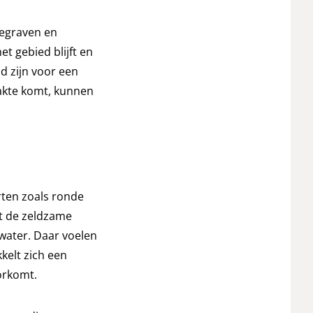
gegraven en
t gebied blijft en
 zijn voor een
akte komt, kunnen
rten zoals ronde
t de zeldzame
water. Daar voelen
kkelt zich een
orkomt.