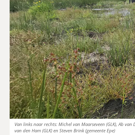
Van links naar rechts: Michel van Maarseveen (GLK), Ab van D
van den Ham (GLK) en Steven Brink (gemeente Epe)