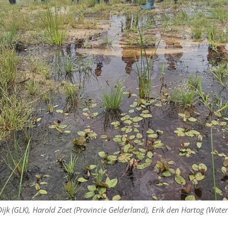
ijk (GLK), Harold Zoet (Provincie Gelderland), Erik den Hartog (Wat