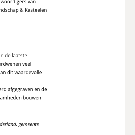
nwoordigers van
andschap & Kasteelen
n de laatste
verdwenen veel
van dit waardevolle
erd afgegraven en de
kzaamheden bouwen
lderland, gemeente