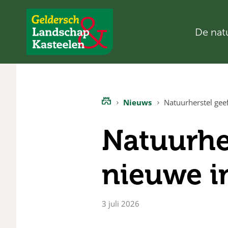
De nat
Geldersch
Landschap
en
Kasteelen
Nieuws
Natuurherstel gee
Home
Natuurhe
nieuwe i
3 juli 2026