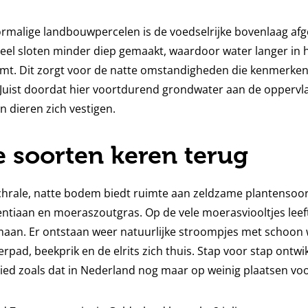
ormalige landbouwpercelen is de voedselrijke bovenlaag af
veel sloten minder diep gemaakt, waardoor water langer in he
t. Dit zorgt voor de natte omstandigheden die kenmerkend
Juist doordat hier voortdurend grondwater aan de oppervl
n dieren zich vestigen.
 soorten keren terug
schrale, natte bodem biedt ruimte aan zeldzame plantensoo
tiaan en moeraszoutgras. Op de vele moerasviooltjes leef
 maan. Er ontstaan weer natuurlijke stroompjes met schoon 
rpad, beekprik en de elrits zich thuis. Stap voor stap ontwi
ied zoals dat in Nederland nog maar op weinig plaatsen vo