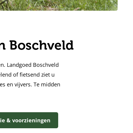
n Boschveld
men. Landgoed Boschveld
end of fietsend ziet u
s en vijvers. Te midden
ie & voorzieningen