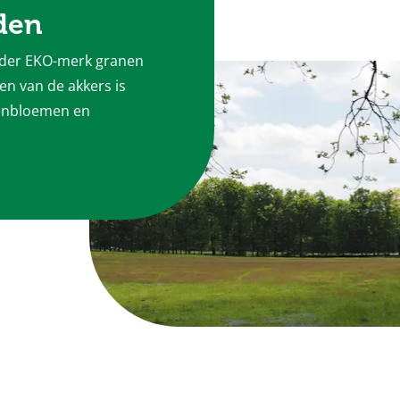
den
nder EKO-merk granen
n van de akkers is
renbloemen en