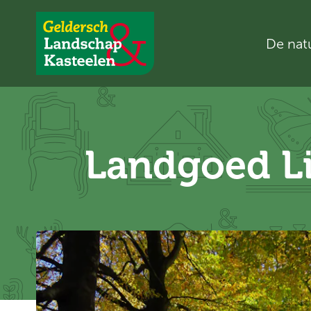
De nat
Geldersch
Landschap
en
Kasteelen
Landgoed L