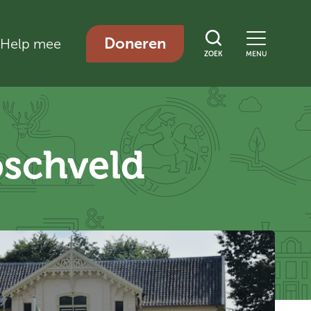
Doneren
Help mee
ZOEK
MENU
oschveld