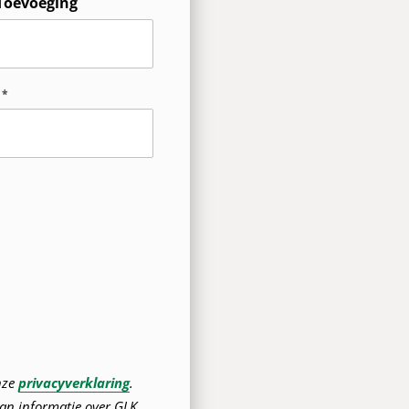
Toevoeging
nze
privacyverklaring
.
an informatie over GLK.