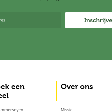
Inschrijv
ek een
Over ons
eel
 Ammersoyen
Missie