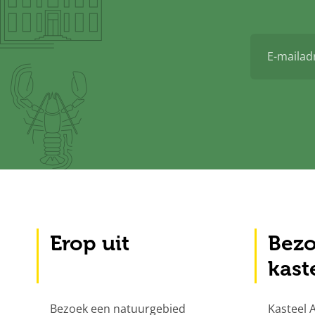
E-
mailadres
Erop uit
Bezo
kast
Bezoek een natuurgebied
Kasteel