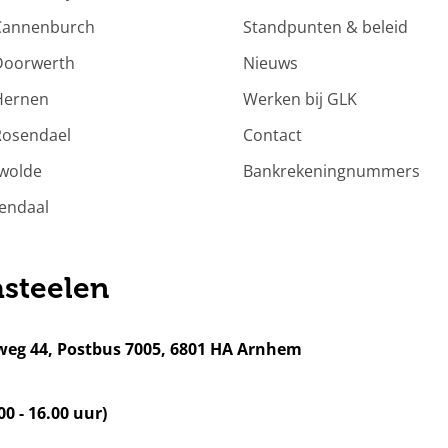
 Cannenburch
Standpunten & beleid
Doorwerth
Nieuws
Hernen
Werken bij GLK
Rosendael
Contact
rwolde
Bankrekeningnummers
endaal
steelen
weg 44, Postbus 7005, 6801 HA Arnhem
0 - 16.00 uur)