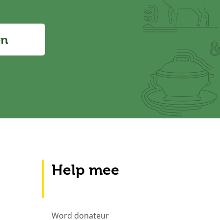
en
Help mee
Word donateur