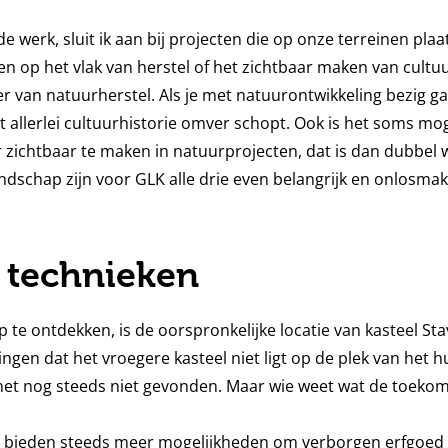
e werk, sluit ik aan bij projecten die op onze terreinen plaa
en op het vlak van herstel of het zichtbaar maken van cultu
er van natuurherstel. Als je met natuurontwikkeling bezig gaa
t allerlei cultuurhistorie omver schopt. Ook is het soms mog
r zichtbaar te maken in natuurprojecten, dat is dan dubbel 
andschap zijn voor GLK alle drie even belangrijk en onlosmak
 technieken
p te ontdekken, is de oorspronkelijke locatie van kasteel Sta
ngen dat het vroegere kasteel niet ligt op de plek van het h
k het nog steeds niet gevonden. Maar wie weet wat de toeko
bieden steeds meer mogelijkheden om verborgen erfgoed 