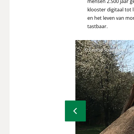
mensen 2.500 jaar g
klooster digitaal to
en het leven van mo
tastbaar.
© Louise Spaargaren
prev