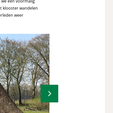
n we een voormalig
et klooster wandelen
erleden weer
© Gerard Burgers
next