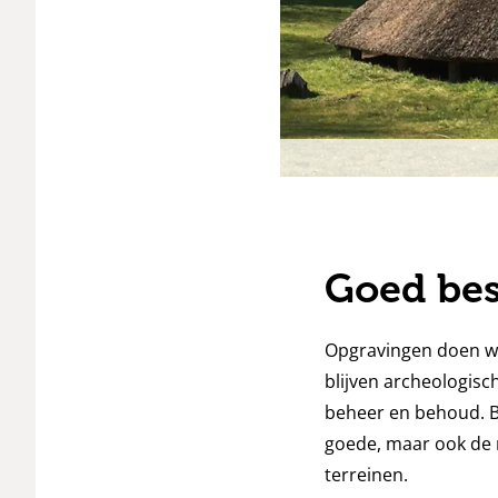
eren
Goed be
Opgravingen doen we 
blijven archeologisc
beheer en behoud. B
goede, maar ook de n
terreinen.