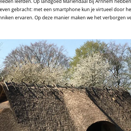
eleden leefden. Op landgoed Mariëndaal bij Arnhem hebbe
t leven gebracht: met een smartphone kun je virtueel door h
nniken ervaren. Op deze manier maken we het verborgen v