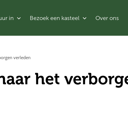
uur in
Bezoek een kasteel
Over ons
borgen verleden
naar het verborg