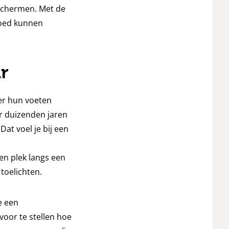
schermen. Met de
goed kunnen
r
er hun voeten
ar duizenden jaren
at voel je bij een
een plek langs een
toelichten.
e een
voor te stellen hoe