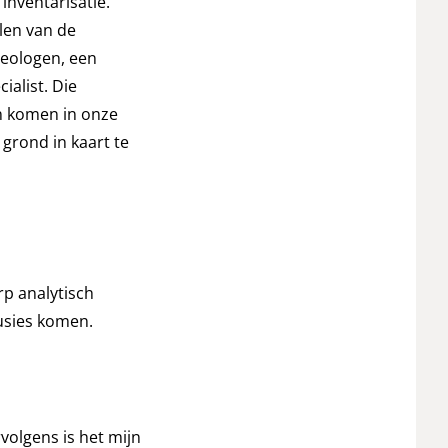
inventarisatie.
len van de
cheologen, een
alist. Die
en komen in onze
 grond in kaart te
rp analytisch
usies komen.
olgens is het mijn