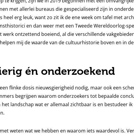
 te krijgen, zijn we in 2019 begonnen met een omvangrijke 
en met allerlei bureaus die gespecialiseerd zijn in onderde
is heel erg leuk, want zo zit ik de ene week om tafel met ar
nsthistorici en dan weer met een Tweede Wereldoorlog-speci
t werk ontzettend boeiend, al die verschillende vakgebied
 helpen mij de waarde van de cultuurhistorie boven en in de
erig én onderzoekend
 een flinke dosis nieuwsgierigheid nodig, maar ook een sche
mmers begrijpen waarom onderzoekers tot bepaalde concl
n het landschap wat er allemaal zichtbaar is en bestudeer ik
n.
met weten wat we hebben en waarom iets waardevol is. Verv