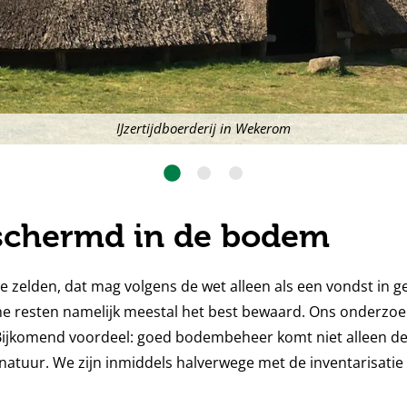
IJzertijdboerderij in Wekerom
Slide:
Slide:
Slide:
1
2
3
schermd in de bodem
zelden, dat mag volgens de wet alleen als een vondst in g
he resten namelijk meestal het best bewaard. Ons onderzoek
ijkomend voordeel: goed bodembeheer komt niet alleen de 
atuur. We zijn inmiddels halverwege met de inventarisatie 