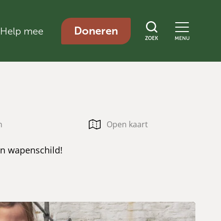
Doneren
Help mee
ZOEK
MENU
n
Open kaart
n wapenschild!