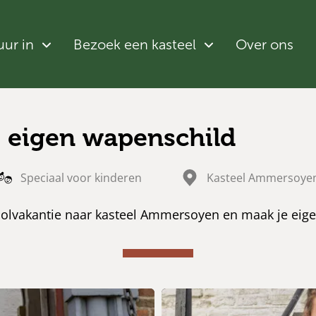
uur in
Bezoek een kasteel
Over ons
 eigen wapenschild
Speciaal voor kinderen
Kasteel Ammersoye
olvakantie naar kasteel Ammersoyen en maak je eige