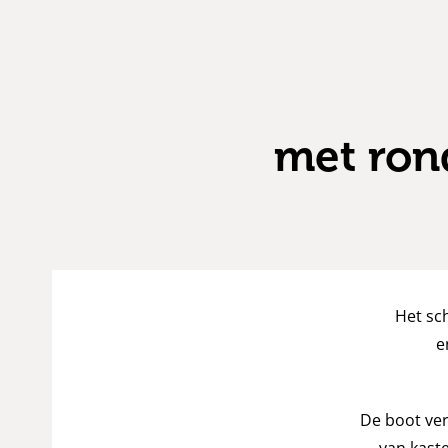
met ron
Het sc
e
De boot ver