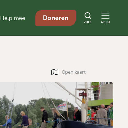
Doneren
Help mee
ZOEK
MENU
Open kaart