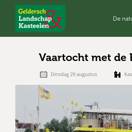
De nat
Geldersch
Landschap
en
Kasteelen
Vaartocht met de
dinsdag 29 augustus
Kas