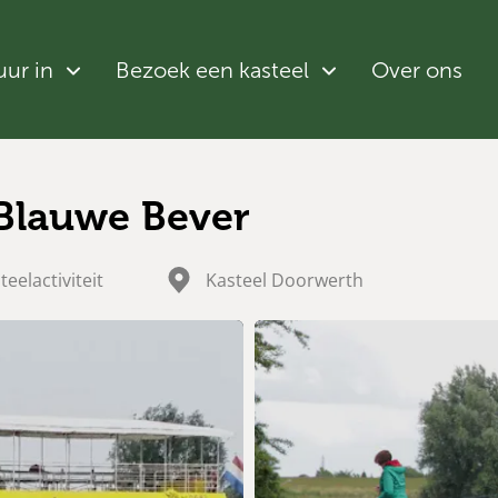
uur in
Bezoek een kasteel
Over ons
 Blauwe Bever
teelactiviteit
Kasteel Doorwerth