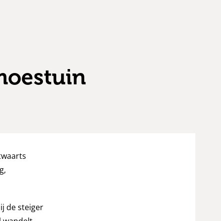
moestuin
twaarts
g,
j de steiger