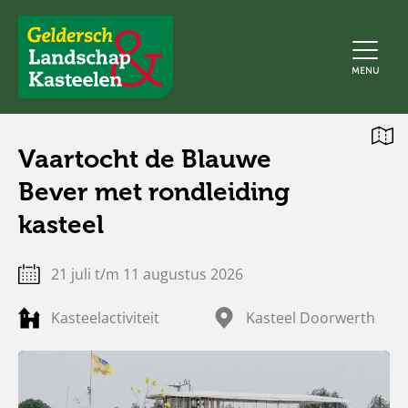
Geldersch
MENU
Landschap
en
Kasteelen
Open
Vaartocht de Blauwe
kaart
Bever met rondleiding
kasteel
21 juli t/m 11 augustus 2026
Kasteelactiviteit
Kasteel Doorwerth