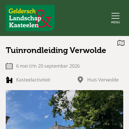
Geldersch
MENU
Landschap
en
Kasteelen
Open
Tuinrondleiding Verwolde
kaart
6 mei t/m 20 september 2026
Kasteelactiviteit
Huis Verwolde