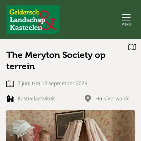
Geldersch
MENU
Landschap
en
Kasteelen
Open
The Meryton Society op
kaart
terrein
7 juni t/m 12 september 2026
Kasteelactiviteit
Huis Verwolde