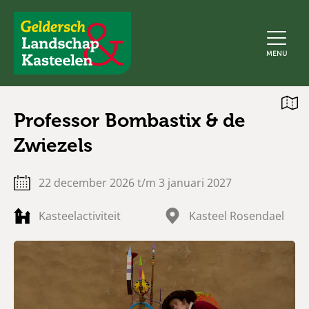
Geldersch
MENU
Landschap
en
Kasteelen
Open
Professor Bombastix & de
kaart
Zwiezels
22 december 2026 t/m 3 januari 2027
Kasteelactiviteit
Kasteel Rosendael