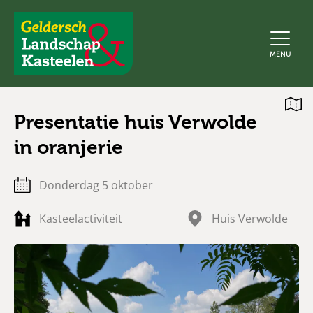
Geldersch
MENU
Landschap
en
Kasteelen
Open
Presentatie huis Verwolde
kaart
in oranjerie
donderdag 5 oktober
Kasteelactiviteit
Huis Verwolde