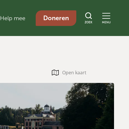
Doneren
Help mee
ZOEK
MENU
Open kaart