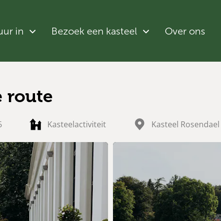
uur in
Bezoek een kasteel
Over ons
 route
6
Kasteelactiviteit
Kasteel Rosendael