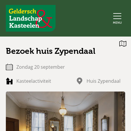
Geldersch
MENU
Landschap
en
Kasteelen
Open
Bezoek huis Zypendaal
kaart
zondag 20 september
Kasteelactiviteit
Huis Zypendaal