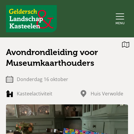
Geldersch
MENU
Landschap
en
Kasteelen
Open
Avondrondleiding voor
kaart
Museumkaarthouders
donderdag 16 oktober
Kasteelactiviteit
Huis Verwolde