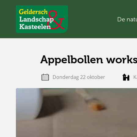
De nat
Geldersch
Landschap
en
Kasteelen
Appelbollen work
donderdag 22 oktober
K