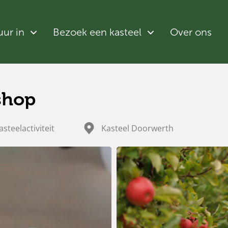
uur in
Bezoek een kasteel
Over ons
shop
asteelactiviteit
Kasteel Doorwerth