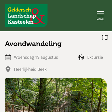
Geldersch
MENU
Landschap
en
Kasteelen
Open
Avondwandeling
kaart
woensdag 19 augustus
Excursie
Heerlijkheid Beek