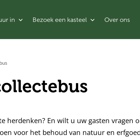
uur in
Bezoek een kasteel
Over ons
ebus
collectebus
f te herdenken? En wilt u uw gasten vragen 
doen voor het behoud van natuur en erfgoed