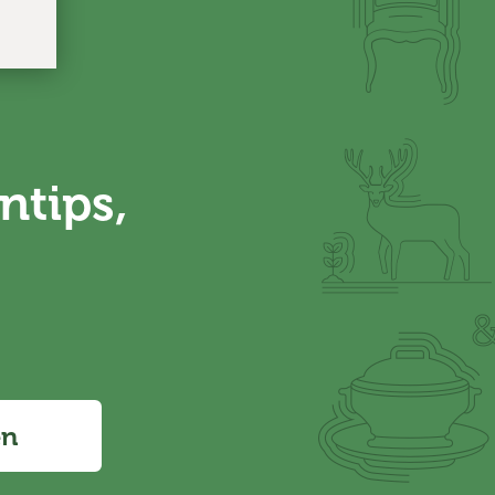
ntips,
en