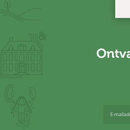
Ontva
E-
mailadres