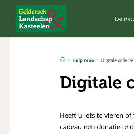
De nat
Geldersch
Landschap
en
Kasteelen
Help mee
Digitale collect
Home
Digitale 
Heeft u iets te vieren o
cadeau een donatie te 