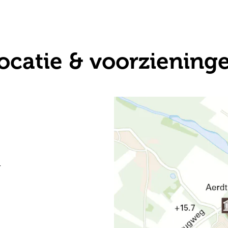
ocatie & voorziening
r