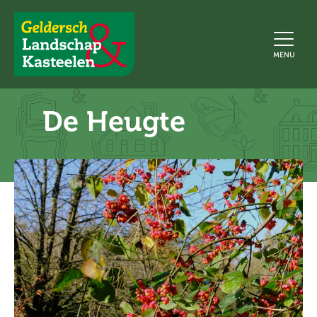
Geldersch
MENU
Landschap
en
Kasteelen
De Heugte