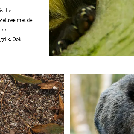
ische
 Veluwe met de
n de
rijk. Ook