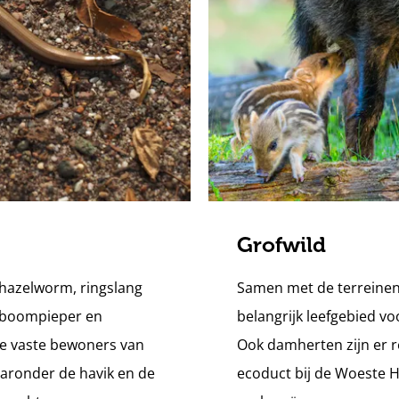
Grofwild
 hazelworm, ringslang
Samen met de terreinen
s boompieper en
belangrijk leefgebied v
de vaste bewoners van
Ook damherten zijn er re
aaronder de havik en de
ecoduct bij de Woeste H