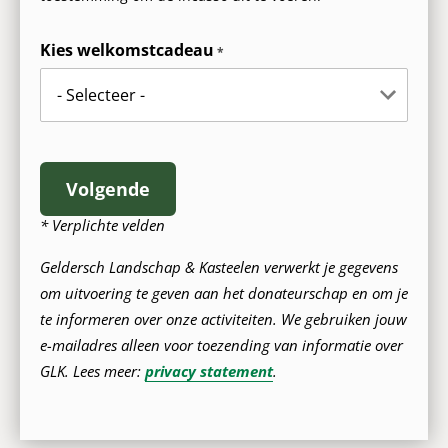
getal
afkorting
eerste
5e
laatste
4
tot
2
getallen
8e
getallen
Kies welkomstcadeau
cijfer
Volgende
* Verplichte velden
Geldersch
Landschap &
Kasteelen
verwerkt je gegevens
om uitvoering te geven aan het donateurschap en om je
te informeren over onze activiteiten.
We gebruiken jouw
e-mailadres alleen voor toezending van informatie over
GLK.
Lees meer:
privacy statement
.