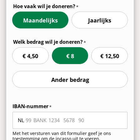
Hoe vaak wil je doneren?
Maandelijks
Jaarlijks
Welk bedrag wil je doneren?
€ 4,50
€ 8
€ 12,50
Ander bedrag
Hoe
IBAN-nummer
wil
je
betalen?
IBAN
IBAN
IBAN
IBAN
IBAN
IBAN
-
-
-
-
-
-
Met het versturen van dit formulier geef je ons
Landcode
Controle
Bank
Rekeningnummer
Rekeningnummer
Rekeningnummer
toestemming om de incasso uit te voeren.