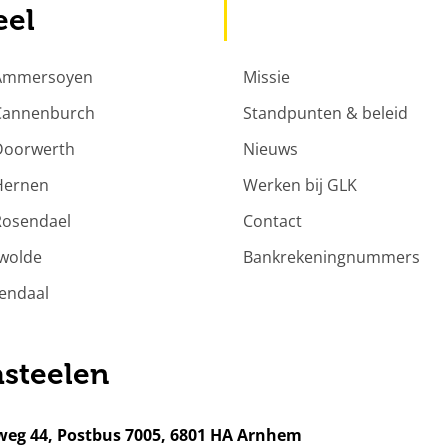
eel
 Ammersoyen
Missie
 Cannenburch
Standpunten & beleid
Doorwerth
Nieuws
Hernen
Werken bij GLK
Rosendael
Contact
rwolde
Bankrekeningnummers
endaal
steelen
weg 44, Postbus 7005, 6801 HA Arnhem