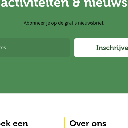
activiteiten & nieuws
Abonneer je op de gratis nieuwsbrief.
Inschrijv
ek een
Over ons