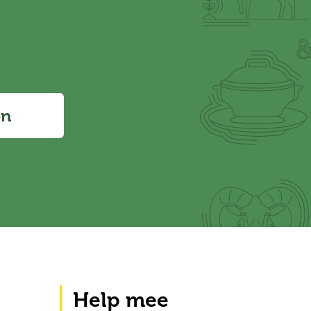
en
Help mee