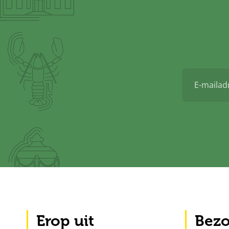
E-
mailadres
Erop uit
Bezo