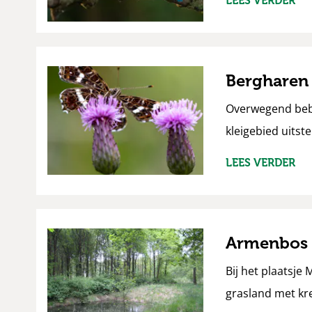
LEES VERDER
Bergharen
Overwegend bebos
kleigebied uitst
LEES VERDER
Armenbos
Bij het plaatsje
grasland met k