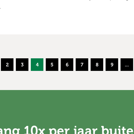
.
2
3
4
5
6
7
8
9
…
ng 10x per jaar buite