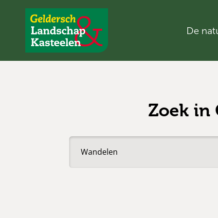
De nat
Geldersch
Landschap
en
Kasteelen
Zoek in
Zoek
in
Geldersch
Landschap