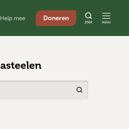
Doneren
Help mee
ZOEK
MENU
asteelen
Zoek