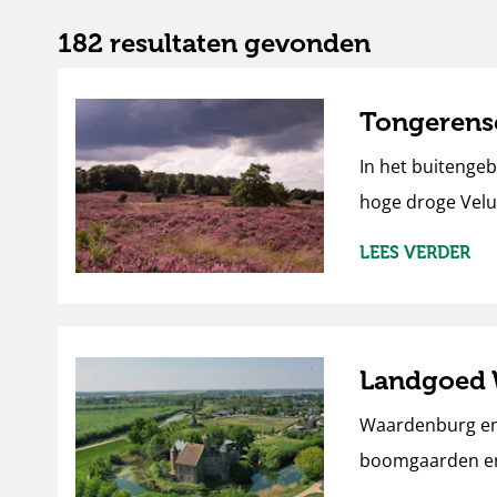
en
Kasteelen
182 resultaten gevonden
Tongerens
In het buitenge
hoge droge Velu
LEES VERDER
Landgoed 
Waardenburg en N
boomgaarden en 