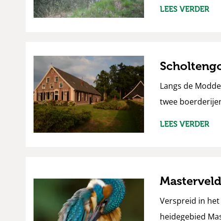
LEES VERDER
Scholteng
Langs de Modderb
twee boerderijen
LEES VERDER
Mastervel
Verspreid in het
heidegebied Mast