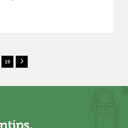
19
ntips,