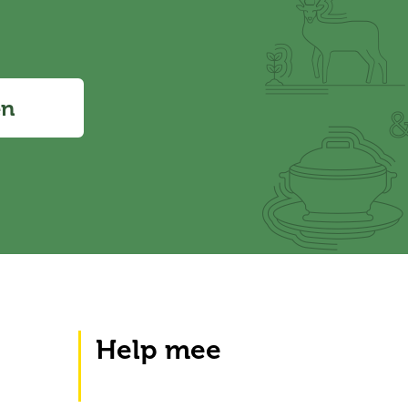
en
Help mee