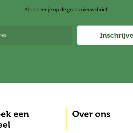
Abonneer je op de gratis nieuwsbrief.
Inschrijv
ek een
Over ons
eel