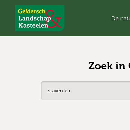
De nat
Geldersch
Landschap
en
Kasteelen
Zoek in
Zoek
in
Geldersch
Landschap