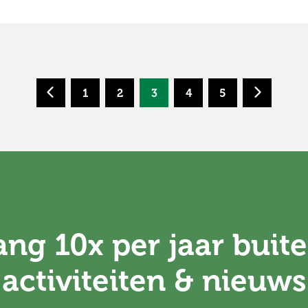
1
2
3
4
5
ng 10x per jaar buite
activiteiten & nieuws