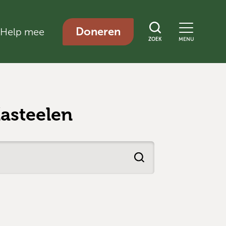
Doneren
Help mee
ZOEK
MENU
asteelen
Zoek