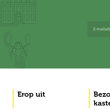
E-
mailadres
Erop uit
Bezo
kast