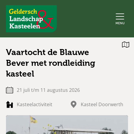
Geldersch
MENU
Landschap
en
Kasteelen
Open
Vaartocht de Blauwe
kaart
Bever met rondleiding
kasteel
21 juli t/m 11 augustus 2026
Kasteelactiviteit
Kasteel Doorwerth