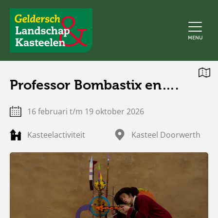
Geldersch
MENU
Landschap
en
Kasteelen
Open
Professor Bombastix en….
kaart
16 februari t/m 19 oktober 2026
Kasteelactiviteit
Kasteel Doorwerth