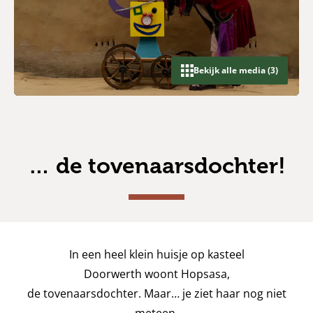
Bekijk alle media (3)
… de tovenaarsdochter!
In een heel klein hu
isje op kasteel
Doorwerth
woont Hopsasa,
de tovenaarsdochter.
Maar… je ziet haar nog niet
meteen.